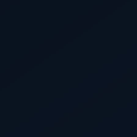
田径赛事
钻石联赛
常见运动损伤防护与康复
综合资讯
科学健身方法
体育科技/政策法规变化
足球赛事
中超
五大联赛
欧冠
篮球新闻
赛事商业化/俱乐部运营
球队战术分析/战绩预测
最新留言
trx能量租赁 - 2 TRX=1次转账次数 直接节省80%!无
视对方有没有U或者是否交易所,低于 2 TRX的都是
钓鱼的骗子- 复制地址
【THXfhfV6ThhYzt7d8mm4KL3dE5LWBbwb3s】转
2 TRX即可0手续费转账!TG机器人: @jzzTRXbot 官
网: https://jzztrx.com