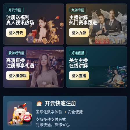
首页
综合球星
球员转会
伤病情况
数据表现
篮球新闻
球队战术分析/战绩预测
赛事商业化/俱乐部运营
足球赛事
欧冠
五大联赛
中超
综合资讯
体育科技/政策法规变化
科学健身方法
田径赛事
常见运动损伤防护与康复
钻石联赛
关于我们
其他
太阳城娱乐-包含转折点！孟菲斯灰熊远射
贴柱，欧超杯赛前攻防权衡，态度坚定，