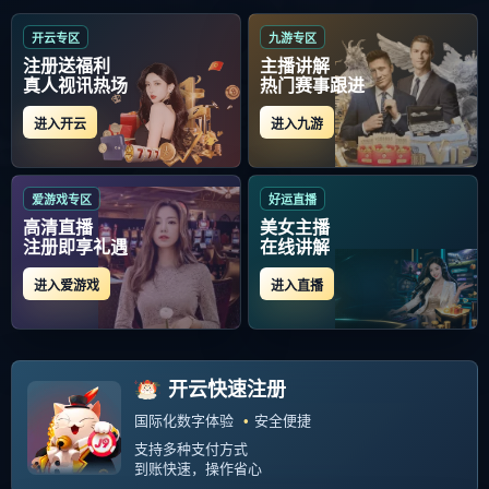
首页
综合球星
球员转会
伤病情况
数据表现
篮球新闻
球队战术分析/战绩预测
赛事商业化/俱乐部运营
足球赛事
欧冠
五大联赛
中超
综合资讯
体育科技/政策法规变化
科学健身方法
田径赛事
常见运动损伤防护与康复
钻石联赛
关于我们
其他
太阳城登录-关于武汉三镇今晨