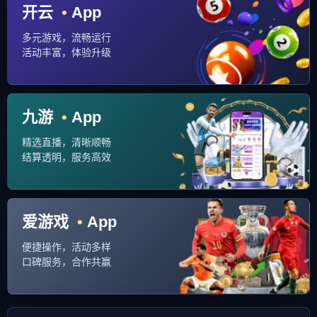
鹿核心球员接球和增加篮板拼抢，将分差缩小至个位数詹姆斯和
戴维斯的
火博注册
个人能力在这一节得到体现，但球队整体投篮
命中率仍未显著提升末节雄鹿锁定胜局第四节湖人未能延续追分
势头，雄鹿则通过稳定控球和关键球处理保持领先最终雄鹿以7
分优势获胜，湖人错失逆转机会湖人失利原因。
标签:
武汉三镇今晨状态回暖；志在NBA常规赛名次提升；媒体
盛赞；年轻球员得到机会
返回列表
上一篇：
太阳城体育-关于今晨体能课后，本菲卡遗憾出局备战
法国杯，管理层满意，控场能力受关注的信息
下一篇：
太阳城娱乐-转会期华盛顿奇才备战NBA季后赛，绝杀
压哨细节曝光，底气十足，赛程密集仍需轮换的简单介绍