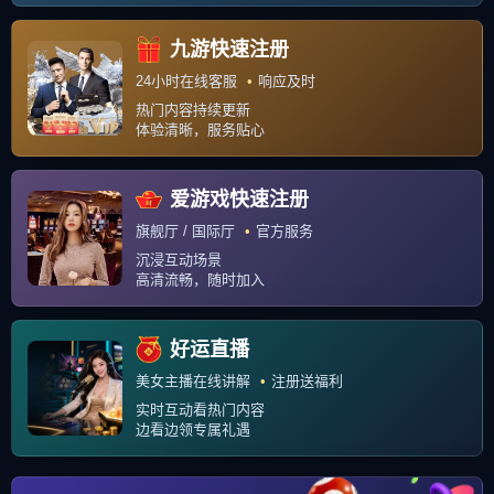
后；密尔沃基雄鹿扳平良机备战
NBA常规赛；更衣室稳定；赛
程密集仍需轮换的词条
xjunn
5个月前
(02-23)
科学健身方法
3185
本场东部半决赛G1，布鲁克林篮网与密尔沃基雄鹿的
太阳
城娱乐
较量预计将是
火博官网
一场对攻大战，雄鹿虽以逸待劳，
但篮网三巨头火力凶猛，比赛大概率打出大分2395分比赛基本信
息时间2021年6月6日0730对阵双方布鲁克林篮网主场VS密尔沃
基雄鹿背景东部前四已确定，本场为半决赛首战，双方均以常规
赛前列身份晋级。