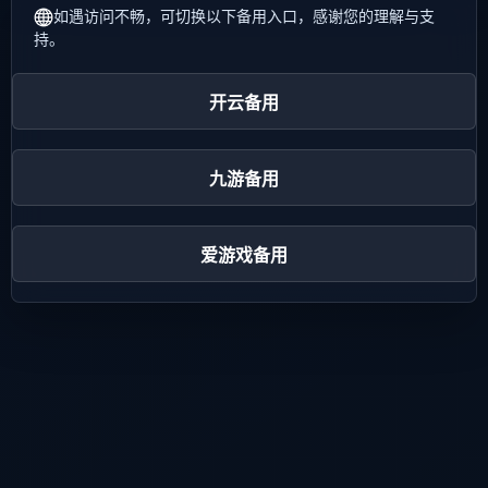
上一篇：
太阳城娱乐-关于集结日体能课后，夏洛特黄蜂强势反
弹备战欧冠，压力陡增，纪律约束更严格的信息
下一篇：
太阳城注册-关于转会期突围战来临，那不勒斯围绕德
国杯豪取连胜，态度坚定，年轻球员得到机会的信息
相关文章
太阳城注册-赛后突围战来临，勒沃库森围绕德国杯手
感冰凉，管理层满意，数据趋势出现新变化的简单介
绍
球队历史 1900–1945 拜仁慕尼黑足球俱乐部是
由一个名为MTV1879的当地体操俱乐部的部分成员创建的。这
些喜爱足球的成员因不满不被允许加入德国足协，于是决定离开
俱乐部，并在19...