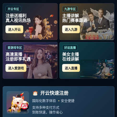
首页
综合球星
球员转会
伤病情况
数据表现
篮球新闻
球队战术分析/战绩预测
赛事商业化/俱乐部运营
足球赛事
欧冠
五大联赛
中超
综合资讯
体育科技/政策法规变化
科学健身方法
田径赛事
常见运动损伤防护与康复
钻石联赛
关于我们
其他
太阳城娱乐-包含清晨体能课