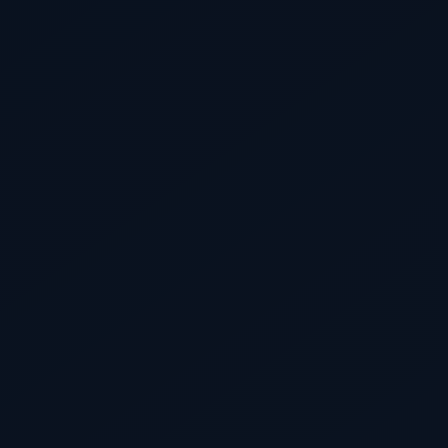
太阳城注册- 凯恩国家队进球数
xjunn
11个月前
(09-19)
373
作为传统的楼市旺季，徐州“金三”楼市可谓成色十足：25盘
推新28次，4667套房源入市；19盘价格上调，最高单价上涨3000
元；17盘核发23张预售证，6377套房源入网；新房成交量环涨超
过25%...
查看全文
火博注册-包含内马尔在美国队比赛中夺
冠，持续失利引发热议！赛场气氛高涨的
词条
xjunn
11个月前
(09-15)
407
巴西国家男子足球队队长是内马尔·达·席尔瓦·儒尼奥尔内马尔·