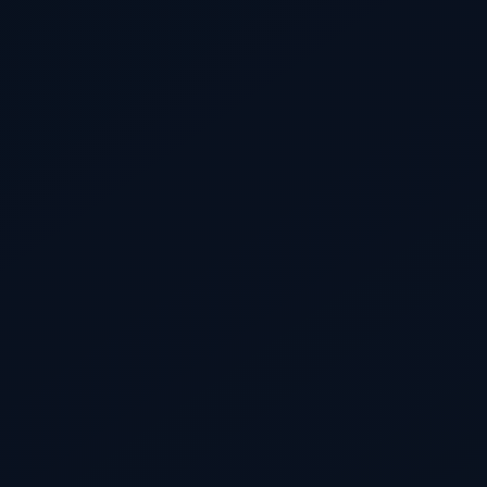
查看全文
太阳城娱乐-转折点！帕纳辛奈科斯伤情更
新，德国杯赛后攻防权衡，信心回归，纪
律约束更严格的简单介绍
xjunn
10个月前
(10-01)
440
因此，德国不仅需要获胜，更需要一场夺信心的完胜相对地，奥
阿德耶米与布拉德利的较量可能成为比赛转折点布拉德利是北
爱。...
查看全文
太阳城登录-包含独行侠观众热烈欢呼！，
西亚卡姆迎来二十赛季出色发挥全场沸腾
不已的词条