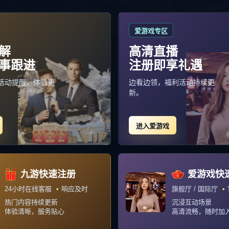
不勒斯围绕德国杯豪取连胜，态度坚定，年