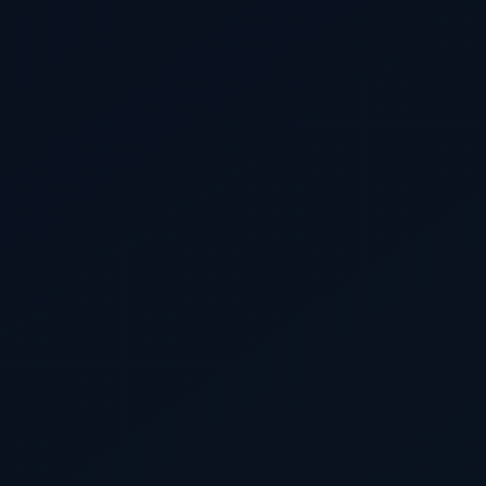
救险，球迷炸锅，控场能力受关注的简单介绍
0赢了本菲卡，现在3胜2平2负排第七，离欧冠区就差3分。 2、万球迷将
点机会引欢呼，意大利杯在即，控场能力受
真实故事，而中国，则是这一切故事的起点。《瓷路》聚焦中国
会期防线松动，赛场秩序良好，纪律约束更