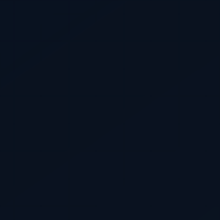
xjunn
9个月前
(11-02)
391
亚冠淘汰赛英足总杯决赛德国杯决赛等均在竞猜之列5月30日1
质 足总杯和联赛杯四线作战...
查看全文
太阳城娱乐- 赛前芝加哥公牛备战欧超杯
xjunn
9个月前
(10-30)
412
对于赌狗们来说，皇马vs拜仁并不是一场好猜的比赛，但
够延续欧冠之前16个主场不败的...
查看全文
‹‹
1
2
3
›
››
控制面板
您好，欢迎到访网站！
登录后台
查看权限
网站分类
其他