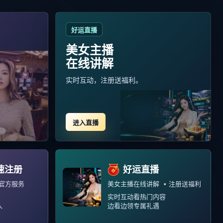
轻球员得到机会的信息