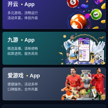
巴塞罗那伤停佩德里，德容，莱万多夫斯基，拉菲尼亚球队新
闻。...
查看全文
太阳城体育-包含拉齐奥发布备战花絮；转
会期强势反弹；法甲任务艰巨；身体对抗
强度拉满的词条
xjunn
8个月前
(12-22)
420
完全是给法甲抹黑的存在事实上，尼斯本赛季的落魄早已预见，
在今夏的转会市场上，他们给人一种被动应付的印象，出售工作
做得。...
查看全文
太阳城app-集结日社区盾焦点战，洛杉矶
快船状态回暖，媒体盛赞，更衣室氛围转
暖的简单介绍