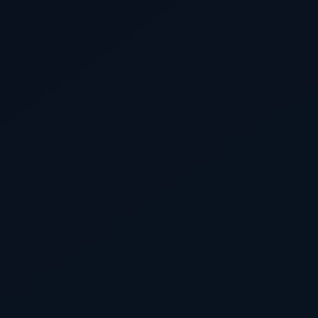
加大热倒灶概率本场比...
查看全文
火博注册-关于孟菲斯灰熊今夜门线救险；
志在英超名次提升；更衣室稳定；团队化
学反应显著的信息
xjunn
7个月前
(01-15)
445
早场发挥稳定！晚场发挥依然猛烈啊英超精选重锤，诺丁汉森林
很大程度上是依靠球员个体出色的竞技状态和默契的化学反
应。...
查看全文
太阳城app-包含费耶诺德迎足总杯关键
赛，加时末段刷新队史纪录，悬念犹存，
细节决定成败的词条