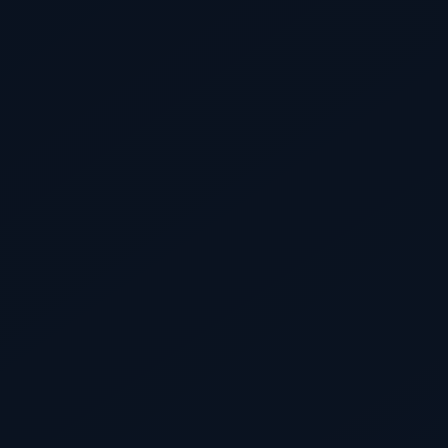
xjunn
7个月前
(01-10)
483
荷甲尼美根已通过加时晋级，今晚坐镇主场的费耶诺德客场挑战
格罗宁根，费耶诺德在联赛落后头名10分之多，杯赛战意不用怀
疑。...
查看全文
‹‹
‹
1
2
3
4
5
6
7
8
9
10
›
››
控制面板
您好，欢迎到访网站！
登录后台
查看权限
网站分类
其他
综合球星
伤病情况
数据表现
球员转会
田径赛事
钻石联赛