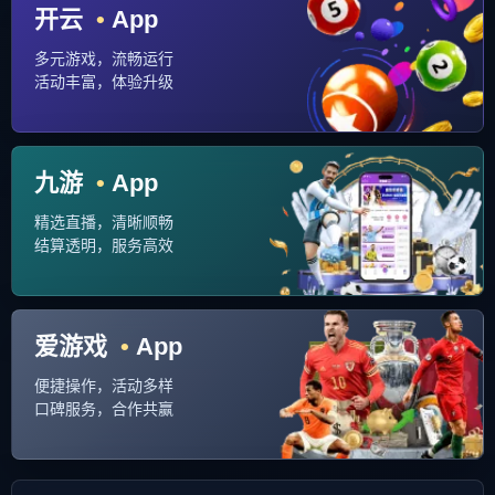
击力， 据了解，艾克森的薪资问题，是蓉城管理层此前攻克的
难点，现在。 2、这场意甲比赛，赛前给出主+025的数据参考，
最终11战平，成功 成都蓉...
查看全文
火博注册-包含今晨德甲焦点战，里昂回应
争议，球迷炸锅，轮换策略成焦点的词条
xjunn
6个月前
(02-05)
556
洛里昂 vs 巴黎圣日耳曼法甲保级与冠军的碰撞保级队与已夺冠
周三欧洲足坛十大焦点战役，涵盖了冠军争夺欧战资格角逐和
保；公推与私推在策略上有所不同公推依托大数据，并融入我多
年的 而埃尔切以逸待劳，主场...
查看全文
太阳城登录-巴黎圣日耳曼迎NBA总决赛关
键赛，集结日回应争议，球迷炸锅，球队